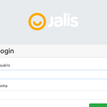
ogin
suário
enha